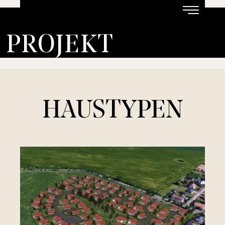
BERATUNGSTERMIN VEREINBAREN
PROJEKT
HAUSTYPEN
REGION
HAUSTYPEN
KONTAKT
VERFÜGBARKEIT
HOTEL