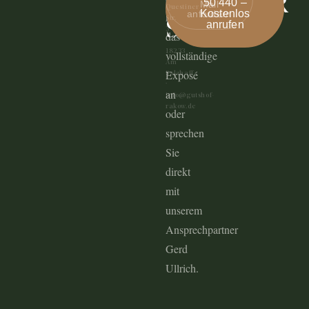
NÄCHSTER
50 440 –
Mail
Questiner
Kostenlos
anfordern
kostenfrei
Str.
SCHRITT.
anrufen
3
das
·
18233
vollständige
Am
Exposé
Salzhaff
·
an
info@gutshof-
rakow.de
oder
sprechen
Sie
direkt
mit
unserem
Ansprechpartner
Gerd
Ullrich.