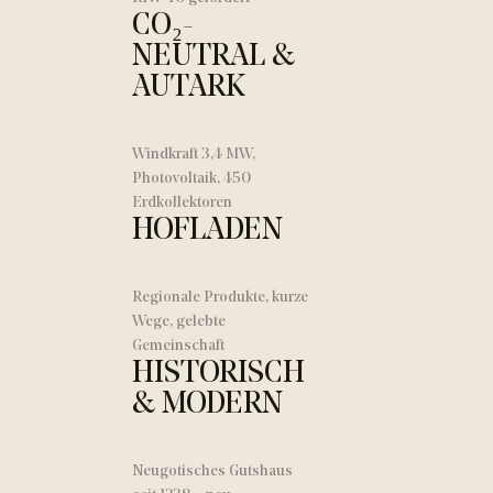
CO₂-
NEUTRAL &
AUTARK
Windkraft 3,4 MW,
Photovoltaik, 450
Erdkollektoren
HOFLADEN
Regionale Produkte, kurze
Wege, gelebte
Gemeinschaft
HISTORISCH
& MODERN
Neugotisches Gutshaus