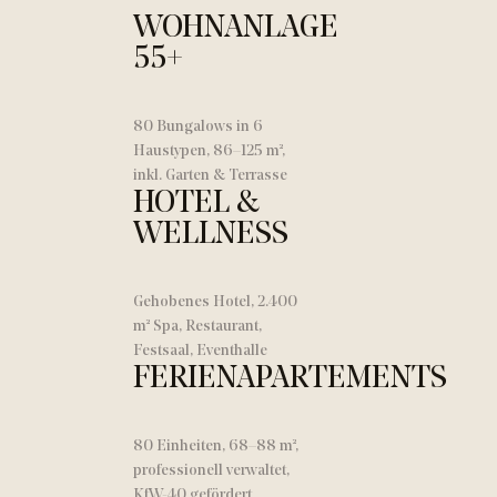
WOHNANLAGE
55+
80 Bungalows in 6
Haustypen, 86–125 m²,
inkl. Garten & Terrasse
HOTEL &
WELLNESS
Gehobenes Hotel, 2.400
m² Spa, Restaurant,
Festsaal, Eventhalle
FERIENAPARTEMENTS
80 Einheiten, 68–88 m²,
professionell verwaltet,
KfW-40 gefördert